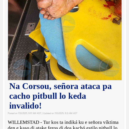
Na Corsou, señora ataca pa
cacho pitbull lo keda
invalido!
Posted on 7/31/2025, 9:07 AM AST
| Updated on 7/31/2025, 9:11 AM AST
WILLEMSTAD - Tur kos ta indiká ku e señora víktima
den e kaso di atake feros di dos kachó estilo pitbull lo