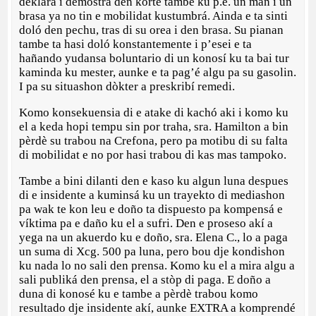
deklará i demostrá den korte tambe ku p.e. un man i un
brasa ya no tin e mobilidat kustumbrá. Ainda e ta sinti
doló den pechu, tras di su orea i den brasa. Su pianan
tambe ta hasi doló konstantemente i p’esei e ta
hañando yudansa boluntario di un konosí ku ta bai tur
kaminda ku mester, aunke e ta pag’é algu pa su gasolin.
I pa su situashon dòkter a preskribí remedi.
Komo konsekuensia di e atake di kachó aki i komo ku
el a keda hopi tempu sin por traha, sra. Hamilton a bin
pèrdè su trabou na Crefona, pero pa motibu di su falta
di mobilidat e no por hasi trabou di kas mas tampoko.
Tambe a bini dilanti den e kaso ku algun luna despues
di e insidente a kuminsá ku un trayekto di mediashon
pa wak te kon leu e doño ta dispuesto pa kompensá e
víktima pa e daño ku el a sufri. Den e proseso akí a
yega na un akuerdo ku e doño, sra. Elena C., lo a paga
un suma di Xcg. 500 pa luna, pero bou dje kondishon
ku nada lo no sali den prensa. Komo ku el a mira algu a
sali publiká den prensa, el a stòp di paga. E doño a
duna di konosé ku e tambe a pèrdè trabou komo
resultado dje insidente akí, aunke EXTRA a komprendé