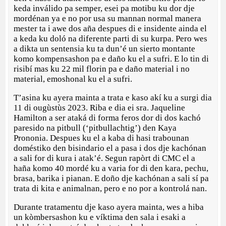
keda inválido pa semper, esei pa motibu ku dor dje
mordénan ya e no por usa su mannan normal manera
mester ta i awe dos aña despues di e insidente ainda el
a keda ku doló na diferente parti di su kurpa. Pero wes
a dikta un sentensia ku ta dun’é un sierto montante
komo kompensashon pa e daño ku el a sufri. E lo tin di
risibí mas ku 22 mil florin pa e daño material i no
material, emoshonal ku el a sufri.
T’asina ku ayera mainta a trata e kaso akí ku a surgi dia
11 di ougùstùs 2023. Riba e dia ei sra. Jaqueline
Hamilton a ser ataká di forma feros dor di dos kachó
paresido na pitbull (‘pitbullachtig’) den Kaya
Prononia. Despues ku el a kaba di hasi trabounan
doméstiko den bisindario el a pasa i dos dje kachónan
a sali for di kura i atak’é. Segun rapòrt di CMC el a
haña komo 40 mordé ku a varia for di den kara, pechu,
brasa, barika i pianan. E doño dje kachónan a sali sí pa
trata di kita e animalnan, pero e no por a kontrolá nan.
Durante tratamentu dje kaso ayera mainta, wes a hiba
un kòmbersashon ku e víktima den sala i esaki a