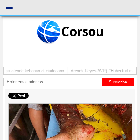
Corsou
 pa atende kehonan di ciudadano
Arends-Reyes(AVP): “Hubentud mester sin
Subscribe